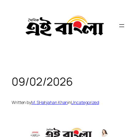
Skip
to
content
09/02/2026
Written by
M. SHahjahan Khan
in
Uncategorized