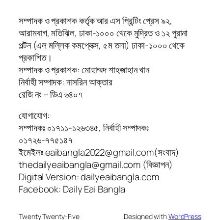
সম্পাদক ও প্রকাশক কর্তৃক আর এস প্রিন্টিং প্রেস ৯২,
আরামবাগ, মতিঝিল, ঢাকা-১০০০ থেকে মুদ্রিত ও ১২ পুরানা
পল্টন (এল মল্লিক কমপ্লেক্স, ৫ম তলা) ঢাকা-১০০০ থেকে
প্রকাশিত।
সম্পাদক ও প্রকাশক: মোহাম্মদ শাহজাহান খান
নির্বাহী সম্পাদক: নাসরিন আক্তার
রেজি নং – ডিএ ৬৪০৭
যোগাযোগ:
সম্পাদকঃ ০১৭১১-১২৬৩৪৫, নির্বাহী সম্পাদকঃ
০১৭২৬-৭৭৫১৪৭
ইমেইলঃ eaibangla2022@gmail.com(সংবাদ)
thedailyeaibangla@gmail.com (বিজ্ঞাপন)
Digital Version: dailyeaibangla.com
Facebook: Daily Eai Bangla
Twenty Twenty-Five
Designed with
WordPress