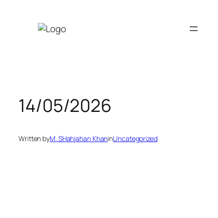
Skip
to
content
14/05/2026
Written by
M. SHahjahan Khan
in
Uncategorized