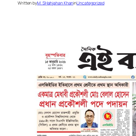
Written by
M. SHahjahan Khan
in
Uncategorized