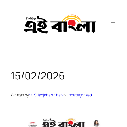
Skip
to
content
15/02/2026
Written by
M. SHahjahan Khan
in
Uncategorized