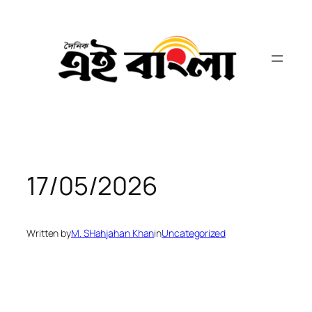
Skip
to
content
17/05/2026
Written by
M. SHahjahan Khan
in
Uncategorized