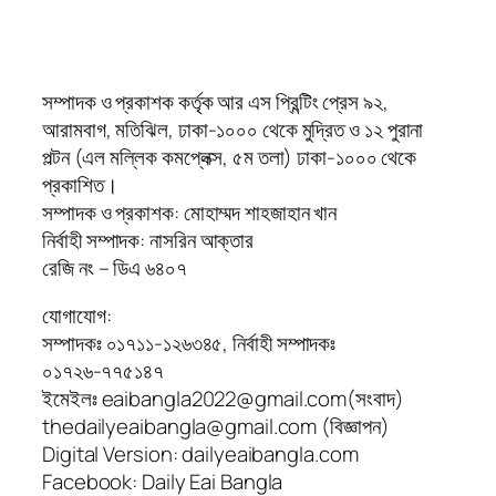
সম্পাদক ও প্রকাশক কর্তৃক আর এস প্রিন্টিং প্রেস ৯২,
আরামবাগ, মতিঝিল, ঢাকা-১০০০ থেকে মুদ্রিত ও ১২ পুরানা
পল্টন (এল মল্লিক কমপ্লেক্স, ৫ম তলা) ঢাকা-১০০০ থেকে
প্রকাশিত।
সম্পাদক ও প্রকাশক: মোহাম্মদ শাহজাহান খান
নির্বাহী সম্পাদক: নাসরিন আক্তার
রেজি নং – ডিএ ৬৪০৭
যোগাযোগ:
সম্পাদকঃ ০১৭১১-১২৬৩৪৫, নির্বাহী সম্পাদকঃ
০১৭২৬-৭৭৫১৪৭
ইমেইলঃ eaibangla2022@gmail.com(সংবাদ)
thedailyeaibangla@gmail.com (বিজ্ঞাপন)
Digital Version: dailyeaibangla.com
Facebook: Daily Eai Bangla