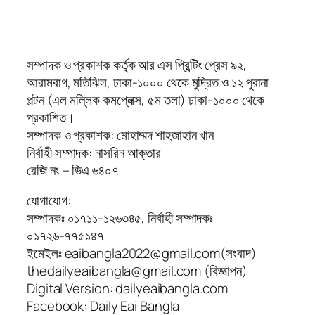
সম্পাদক ও প্রকাশক কর্তৃক আর এস প্রিন্টিং প্রেস ৯২,
আরামবাগ, মতিঝিল, ঢাকা-১০০০ থেকে মুদ্রিত ও ১২ পুরানা
পল্টন (এল মল্লিক কমপ্লেক্স, ৫ম তলা) ঢাকা-১০০০ থেকে
প্রকাশিত।
সম্পাদক ও প্রকাশক: মোহাম্মদ শাহজাহান খান
নির্বাহী সম্পাদক: নাসরিন আক্তার
রেজি নং – ডিএ ৬৪০৭
যোগাযোগ:
সম্পাদকঃ ০১৭১১-১২৬৩৪৫, নির্বাহী সম্পাদকঃ
০১৭২৬-৭৭৫১৪৭
ইমেইলঃ eaibangla2022@gmail.com(সংবাদ)
thedailyeaibangla@gmail.com (বিজ্ঞাপন)
Digital Version: dailyeaibangla.com
Facebook: Daily Eai Bangla