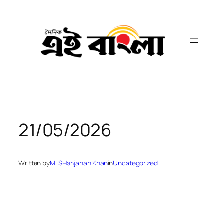
Skip
to
content
21/05/2026
Written by
M. SHahjahan Khan
in
Uncategorized