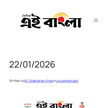
Skip
to
content
22/01/2026
Written by
M. SHahjahan Khan
in
Uncategorized