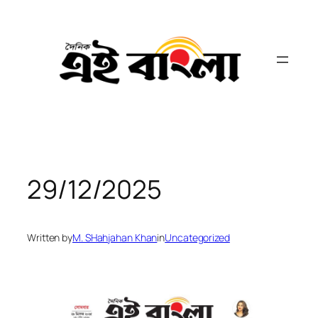
Skip
to
content
29/12/2025
Written by
M. SHahjahan Khan
in
Uncategorized