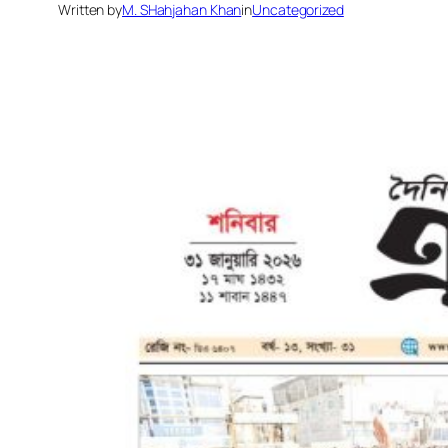
Written by
M. SHahjahan Khan
in
Uncategorized